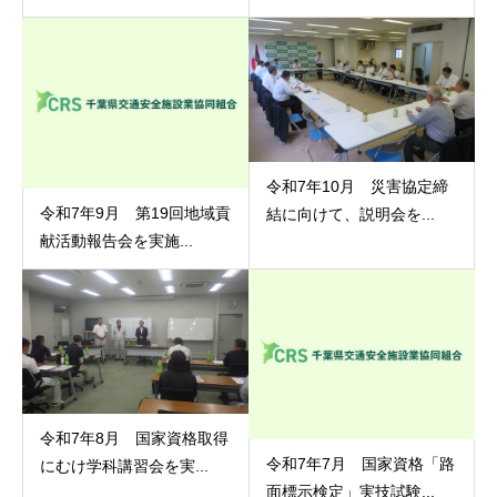
令和7年10月 災害協定締
令和7年9月 第19回地域貢
結に向けて、説明会を...
献活動報告会を実施...
令和7年8月 国家資格取得
令和7年7月 国家資格「路
にむけ学科講習会を実...
面標示検定」実技試験...